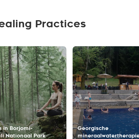
ealing Practices
 in Borjomi-
Georgische
li Nationaal Park
mineraalwatertherapi