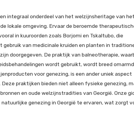
een integraal onderdeel van het welzijnsheritage van he
in de lokale omgeving. Ervaar de beroemde therapeutisch
oral in kuuroorden zoals Borjomi en Tskaltubo, die
ebruik van medicinale kruiden en planten in tradition
zijn doorgegeven. De praktijk van balneotherapie, waarb
eidsbehandelingen wordt gebruikt, wordt breed omarmd
bijenproducten voor genezing, is een ander uniek aspect
 Deze praktijken bieden niet alleen fysieke genezing, m
pbronnen en oude welzijnstradities van Georgië. Onze gi
 natuurlijke genezing in Georgië te ervaren, wat zorgt v