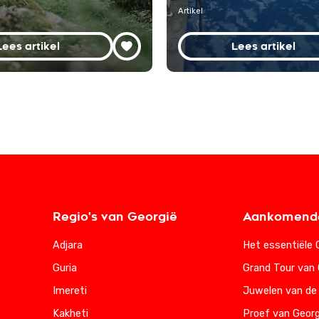
Artikel
Lees artikel
Lees artikel
Regio's van Georgië
Aankomende
Adjara
Het essentiële 
Guria
Grand Tour van 
Imereti
Juwelen van de
Kakheti
Proef van Georg