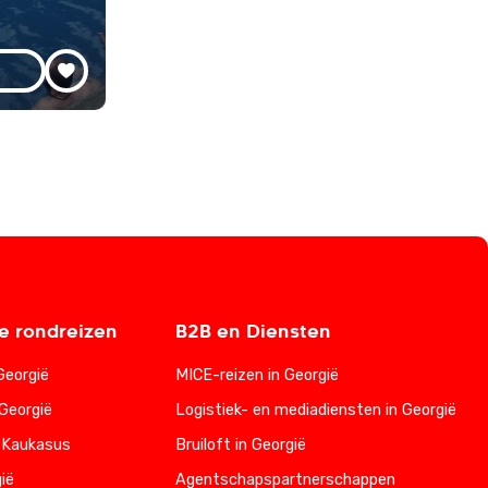
 rondreizen
B2B en Diensten
Georgië
MICE-reizen in Georgië
Georgië
Logistiek- en mediadiensten in Georgië
 Kaukasus
Bruiloft in Georgië
ië
Agentschapspartnerschappen