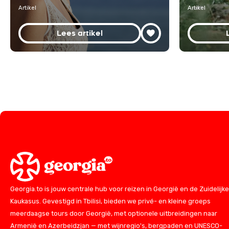
Artikel
Artikel
Lees artikel
Georgia.to is jouw centrale hub voor reizen in Georgië en de Zuidelijke
Kaukasus. Gevestigd in Tbilisi, bieden we privé- en kleine groeps
meerdaagse tours door Georgië, met optionele uitbreidingen naar
Armenië en Azerbeidzjan — met wijnregio's, bergpaden en UNESCO-