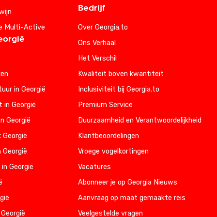
Bedrijf
wijn
e Multi-Active
Over Georgia.to
eorgië
Ons Verhaal
Het Verschil
ken
Kwaliteit boven kwantiteit
uur in Georgië
Inclusiviteit bij Georgia.to
t in Georgië
Premium Service
n Georgië
Duurzaamheid en Verantwoordelijkheid
k Georgië
Klantbeoordelingen
n Georgië
Vroege vogelkortingen
 in Georgië
Vacatures
ë
Abonneer je op Georgia Nieuws
gië
Aanvraag op maat gemaakte reis
 Georgië
Veelgestelde vragen