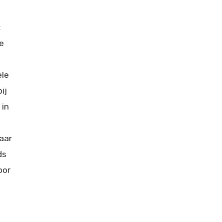
t
e
ele
ij
 in
aar
ds
oor