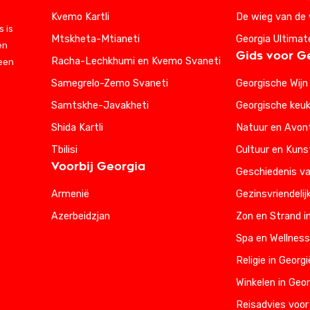
Kvemo Kartli
De wieg van de 
 is
Mtskheta-Mtianeti
Georgia Ultimat
en
Gids voor G
Racha-Lechkhumi en Kvemo Svaneti
 een
Samegrelo-Zemo Svaneti
Georgische Wijn
Samtskhe-Javakheti
Georgische keu
Shida Kartli
Natuur en Avont
Tbilisi
Cultuur en Kuns
Voorbij Georgia
Geschiedenis va
Armenië
Gezinsvriendelij
Azerbeidzjan
Zon en Strand i
Spa en Wellness
Religie in Georgi
Winkelen in Geor
Reisadvies voor