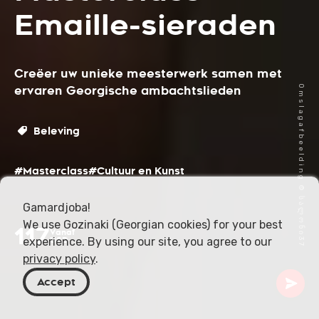
Emaille-sieraden
Creëer uw unieke meesterwerk samen met
ervaren Georgische ambachtslieden
Omslagafbeelding © სალონი37
Beleving
#Masterclass
#Cultuur en Kunst
Gamardjoba!
We use Gozinaki (Georgian cookies) for your best
117
Vanaf
experience. By using our site, you agree to our
USD
privacy policy
.
Accept