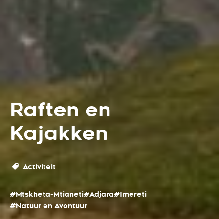
Raften en
Kajakken
Activiteit
#Mtskheta-Mtianeti
#Adjara
#Imereti
#Natuur en Avontuur