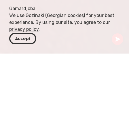
Gamardjoba!
We use Gozinaki (Georgian cookies) for your best
experience. By using our site, you agree to our
privacy policy
.
Accept
Georgië
Activiteiten
Raften en Kajakken
Raften en kajakken in Georgië bieden de perfecte
gelegenheid om de spanning van
wildwaterstromen te ervaren, omringd door de
adembenemende natuurlijke schoonheid van het