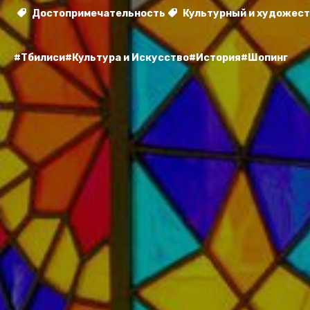
Достопримечательность
Культурный и художес
#Тбилиси
#Культура и Искусство
#История
#Шопинг