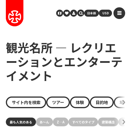
日本語
USD
観光名所 — レクリエ
ーションとエンターテ
イメント
サイト内を検索
ツアー
体験
目的地
場所
最も人気のある
あ〜ん
Z—A
すべてのタイプ
建築構造
文化