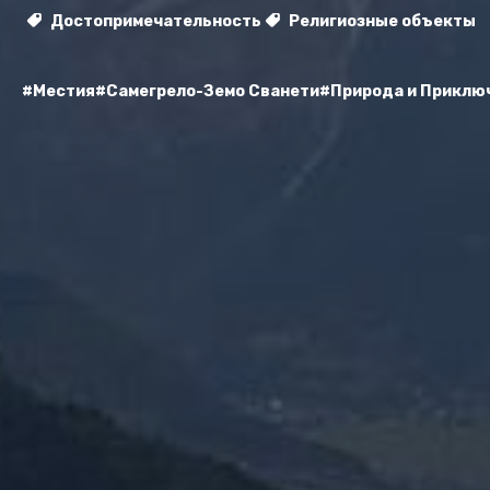
Достопримечательность
Религиозные объекты
#Местия
#Самегрело-Земо Сванети
#Природа и Приклю