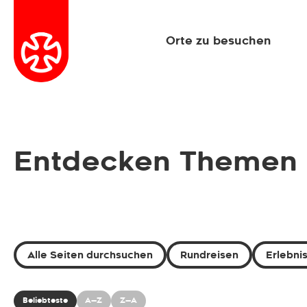
Orte zu besuchen
Entdecken Themen
Alle Seiten durchsuchen
Rundreisen
Erlebni
Beliebteste
A—Z
Z—A