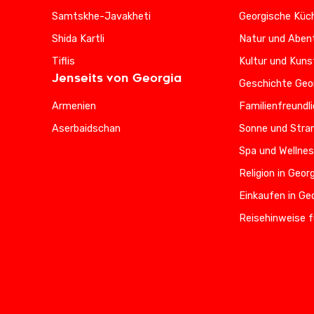
Samtskhe-Javakheti
Georgische Küc
Shida Kartli
Natur und Abent
Tiflis
Kultur und Kuns
Jenseits von Georgia
Geschichte Geo
Armenien
Familienfreundl
Aserbaidschan
Sonne und Stran
Spa und Wellnes
Religion in Geor
Einkaufen in Ge
Reisehinweise f