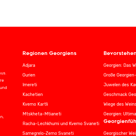
Regionen Georgiens
Bevorstehe
Adjara
Georgien: Das W
sus.
Gurien
Große Georgien
ere
Imereti
Juwelen des Ka
 und
Kachetien
Geschmack Geo
Kvemo Kartli
Wiege des Wein
Mtskheta-Mtianeti
Georgien: Ultim
n,
Georgienfüh
Racha-Lechkhumi und Kvemo Svaneti
Samegrelo-Zemo Svaneti
Georgischer Wei