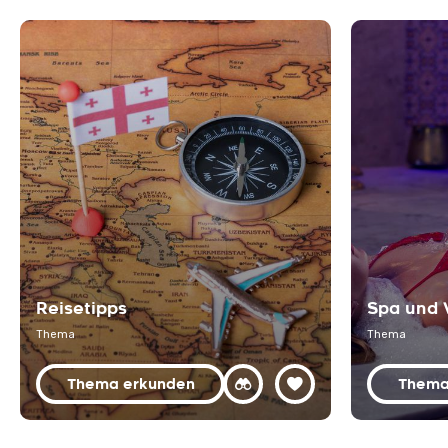
Reisetipps
Spa und 
Thema
Thema
Thema erkunden
Thema