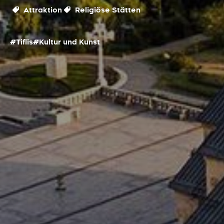
Attraktion
Religiöse Stätten
#Tiflis
#Kultur und Kunst