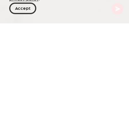
Accept
Georgien
Orte zu besuchen
Aserbaidschan
Sheki
Sheki ist eine Stadt im Nordwesten
Aserbaidschans, bekannt für ihre reiche
Geschichte, Kultur und beeindruckende
Architektur. Die Stadt liegt im malerischen Tal des
Kaukasusgebirges, umgeben von üppigen Wäldern
und majestätischen Bergen.