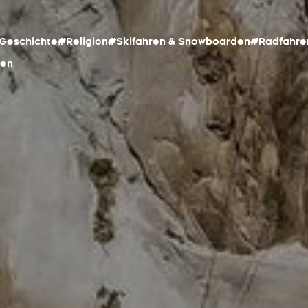
Geschichte
#Religion
#Skifahren & Snowboarden
#Radfahre
ren