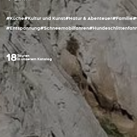
#Küche
#Kultur und Kunst
#Natur & Abenteuer
#Familie
#
#Entspannung
#Schneemobilfahren
#Hundeschlittenfah
18
Touren
in unserem Katalog