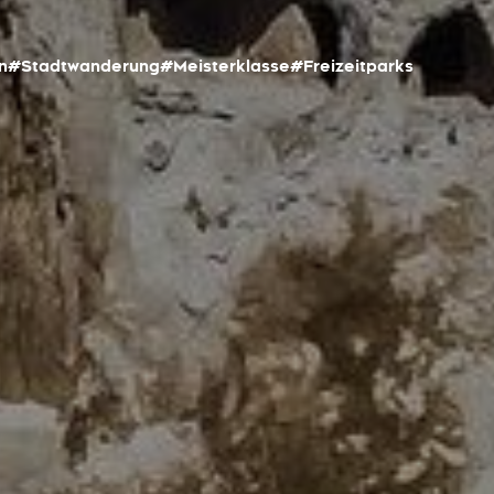
n
#Stadtwanderung
#Meisterklasse
#Freizeitparks