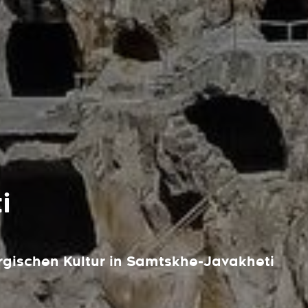
i
rgischen Kultur in Samtskhe-Javakheti