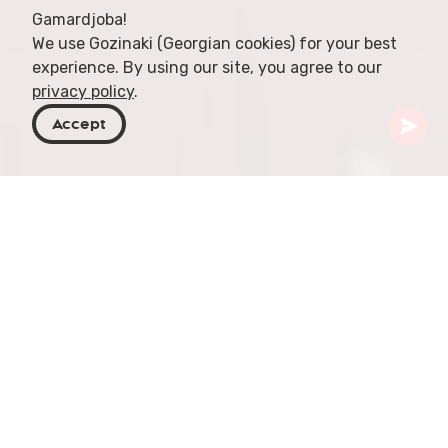
Gamardjoba!
We use Gozinaki (Georgian cookies) for your best
experience. By using our site, you agree to our
privacy policy
.
Accept
Georgien
Orte zu besuchen
Adjara
Batumi
Leuchtturm von Batumi
Der Leuchtturm von Batumi ist ein ikonisches
Wahrzeichen der Stadt Batumi an der Küste des
Schwarzen Meeres im Südwesten Georgiens.
Erbaut im Jahr 1864, spielte der Leuchtturm eine