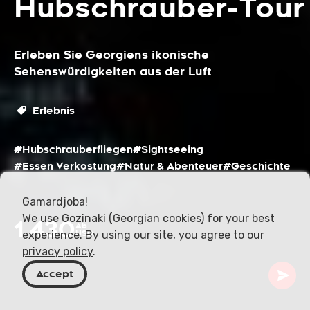
Hubschrauber‑Tour
Erleben Sie Georgiens ikonische
Sehenswürdigkeiten aus der Luft
Erlebnis
#Hubschrauberfliegen
#Sightseeing
#Essen Verkostung
#Natur & Abenteuer
#Geschichte
Gamardjoba!
We use Gozinaki (Georgian cookies) for your best
1,430
Ab
experience. By using our site, you agree to our
USD
privacy policy
.
Accept