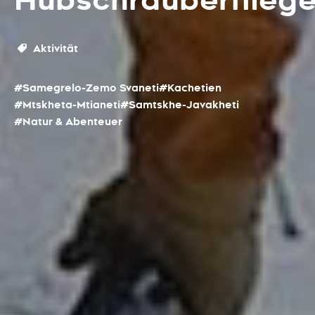
Hubschrauberflieg
Aktivität
#Samegrelo-Zemo Svaneti
#Kachetien
#Mtskheta-Mtianeti
#Samtskhe-Javakheti
#Natur & Abenteuer