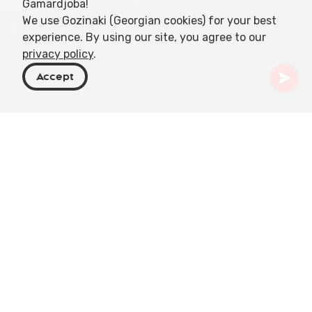
Gamardjoba!
We use Gozinaki (Georgian cookies) for your best
experience. By using our site, you agree to our
privacy policy
.
Accept
Georgien
Aktivitäten
Hubschrauberfliegen
Erleben Sie Georgien aus der Luft mit unseren
Heliflying-Abenteuern, die darauf ausgelegt sind,
die ikonischen Landschaften des Landes aus einer
aufregenden neuen Perspektive zu präsentieren.
Ob Sie mit dem Hubschrauber die unberührten