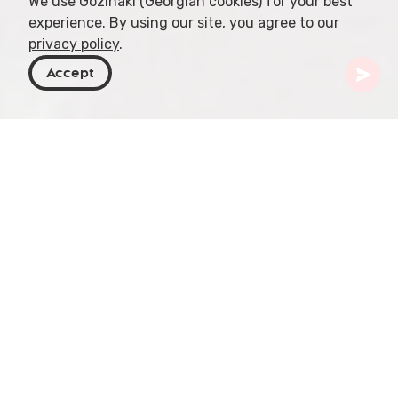
We use Gozinaki (Georgian cookies) for your best
experience. By using our site, you agree to our
privacy policy
.
Accept
Georgien
Orte zu besuchen
Tiflis
Europe Square
Als Verbindungspunkt von Wine Ascent, Metekhi
Downhill Street, Rike Park, Metekhi Bridge und
einem Zufahrtstunnel ist Europe Square ein
lebendiger Knotenpunkt im historischen Viertel
von Tbilisi. Die einstige Flussinsel, die zu einem