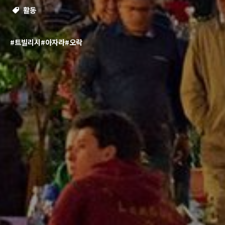
활동
#트빌리시
#아자라
#오락