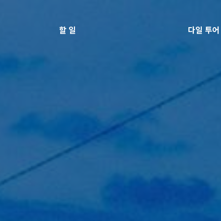
할 일
다일 투어