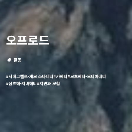
오프로드
활동
#사메그렐로-제모 스바네티
#카헤티
#므츠헤타-므티아네티
#삼츠헤-자바헤티
#자연과 모험