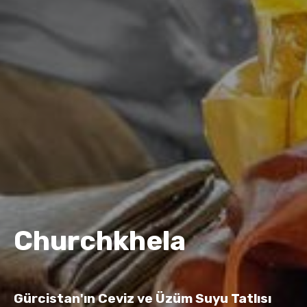
Churchkhela
Gürcistan'ın Ceviz ve Üzüm Suyu Tatlısı