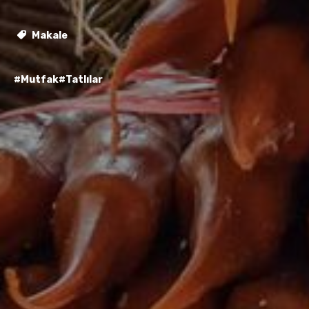
Makale
#Mutfak
#Tatlılar