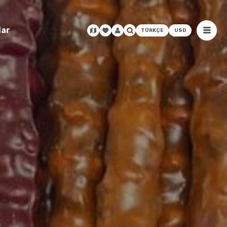
lar
TÜRKÇE
USD