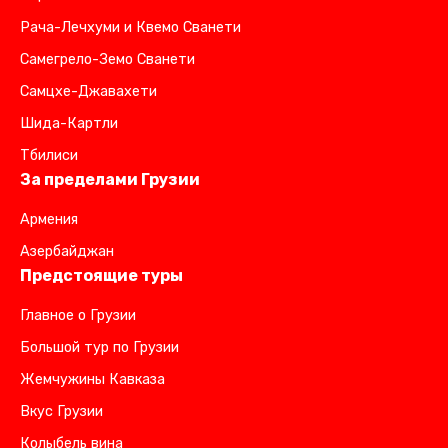
Рача-Лечхуми и Квемо Сванети
Самегрело-Земо Сванети
Самцхе-Джавахети
Шида-Картли
Тбилиси
За пределами Грузии
Армения
Азербайджан
Предстоящие туры
Главное о Грузии
Большой тур по Грузии
Жемчужины Кавказа
Вкус Грузии
Колыбель вина