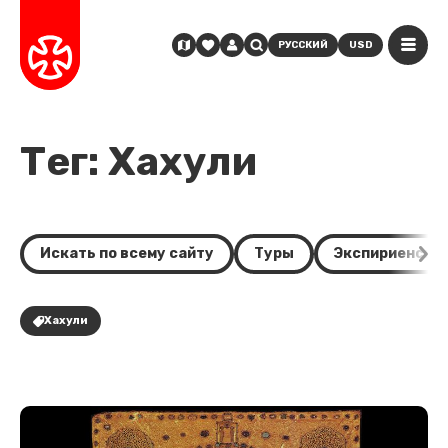
РУССКИЙ
USD
Тег: Хахули
Искать по всему сайту
Туры
Экспириенсы
Хахули