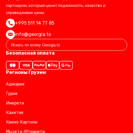
партнером, который ценит подлинность, качество и
справедливые цены.
+995 511 14 77 85
info@georgia.to
Безопасная оплата
Регионы Грузии
Аджария
Гурия
Имерети
Кахетия
Квемо Картили
Мцхета-Мтианети