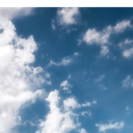
Какие виды командообразующих
мероприятий вы предлагаете?
Как вы обеспечиваете безопасность и
благополучие участников?
Можете ли вы учесть специальные
диетические требования или потребности в
доступности?
Какое лучшее время года для планирования
стимула поездки в Грузию?
Как начать планировать нашу программу
стимулов в Грузии?