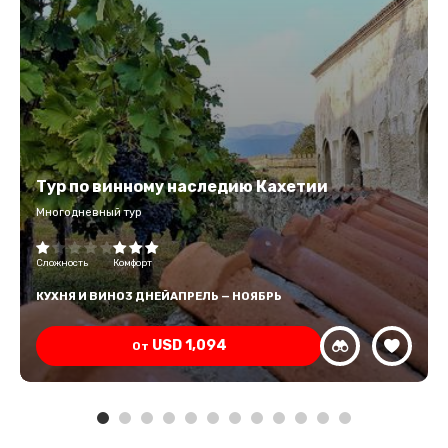
Тур по винному наследию Кахетии
Многодневный тур
Сложность
Комфорт
КУХНЯ И ВИНО
3 ДНЕЙ
АПРЕЛЬ — НОЯБРЬ
USD
1,094
От