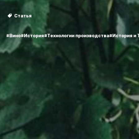
Статья
#Вино
#История
#Технологии производства
#История и