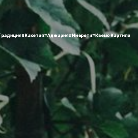
 Традиция
#Кахетия
#Аджария
#Имерети
#Квемо Картили