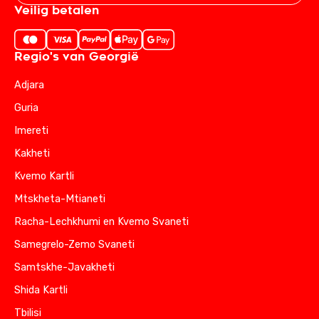
Veilig betalen
Regio's van Georgië
Adjara
Guria
Imereti
Kakheti
Kvemo Kartli
Mtskheta-Mtianeti
Racha-Lechkhumi en Kvemo Svaneti
Samegrelo-Zemo Svaneti
Samtskhe-Javakheti
Shida Kartli
Tbilisi