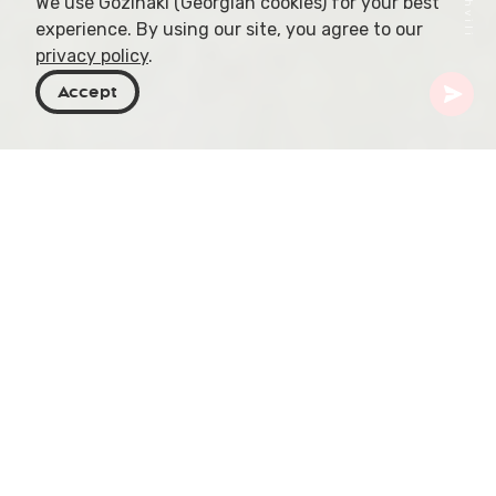
We use Gozinaki (Georgian cookies) for your best
experience. By using our site, you agree to our
privacy policy
.
Accept
Georgia
Destinazioni
Samegrelo-Zemo Svaneti
Cascata di Abasha
Nell'ampia distesa verdeggiante di Samegrelo, la
Cascata di Abasha cattura lo sguardo nel suo
territorio: a soli 5 km dal villaggio di Baldi e posta a
895 metri sul livello del mare. Il corso d'acqua
culmina in una caduta spettacolare di 30 metri,