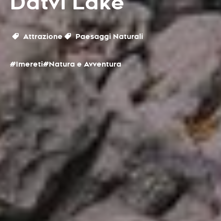
Datvi Lake
Attrazione
Paesaggi Naturali
#Imereti
#Natura e Avventura