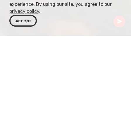
experience. By using our site, you agree to our
privacy policy
.
Accept
Georgia
Destinazioni
Imereti
Datvi Lake
Immaginalo: un lago cristallino incastonato nella
bellezza aspra del Canyon di Okatse. La sua
superficie riflette perfettamente le scogliere
ricoperte di muschio e il cielo ceruleo. Questo è
Datvi Lake, un monumento naturale che offre agli
spiriti avventurosi un'esperienza fuori dai percorsi