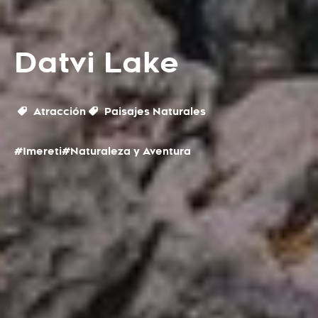
Datvi Lake
Atracción
Paisajes Naturales
#Imereti
#Naturaleza y Aventura