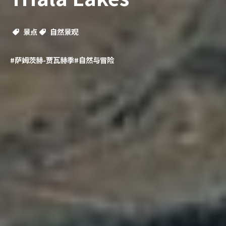
景点
自然景观
#萨姆茨赫-贾瓦赫季
#自然与冒险