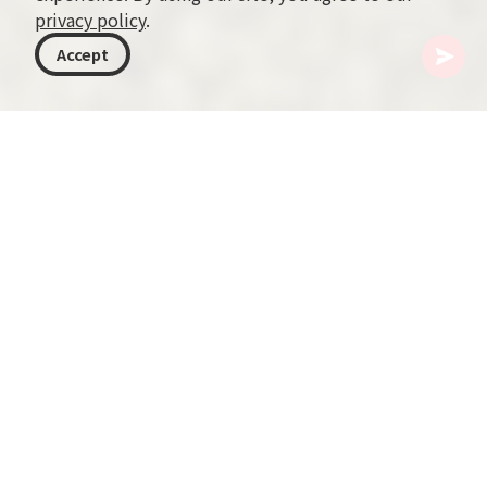
privacy policy
.
Accept
格鲁吉亚
目的地
萨姆茨赫-贾瓦赫季
Triala Lakes
位于 Tlili Mountain 迷人森林深处的 Triala Lakes，
宛如三颗蓝宝石串连在大自然的项链上。它们坐落
在 Samtskhe-Javakheti（格鲁吉亚）腹地，这些
高海拔的湖泊海拔约 1,620 米，吸引着冒险者与寻
求宁静的人们。