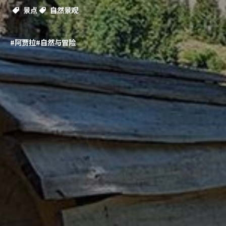
景点
自然景观
#阿贾拉
#自然与冒险