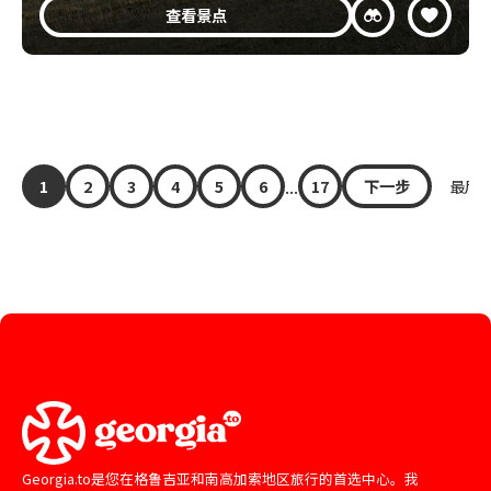
查看景点
...
1
2
3
4
5
6
17
下一步
最后 »
Georgia.to是您在格鲁吉亚和南高加索地区旅行的首选中心。我