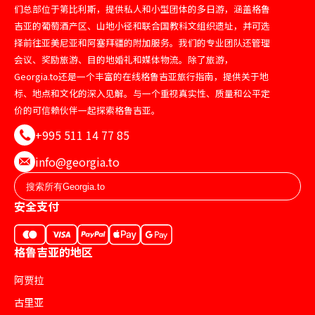
们总部位于第比利斯，提供私人和小型团体的多日游，涵盖格鲁
吉亚的葡萄酒产区、山地小径和联合国教科文组织遗址，并可选
择前往亚美尼亚和阿塞拜疆的附加服务。我们的专业团队还管理
会议、奖励旅游、目的地婚礼和媒体物流。除了旅游，
Georgia.to还是一个丰富的在线格鲁吉亚旅行指南，提供关于地
标、地点和文化的深入见解。与一个重视真实性、质量和公平定
价的可信赖伙伴一起探索格鲁吉亚。
+995 511 14 77 85
info@georgia.to
安全支付
格鲁吉亚的地区
阿贾拉
古里亚