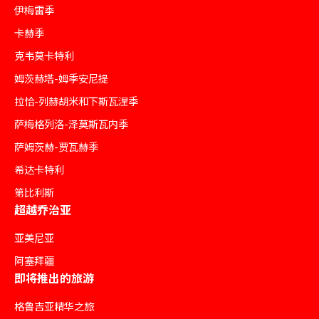
伊梅雷季
卡赫季
克韦莫卡特利
姆茨赫塔-姆季安尼提
拉恰-列赫胡米和下斯瓦涅季
萨梅格列洛-泽莫斯瓦内季
萨姆茨赫-贾瓦赫季
希达卡特利
第比利斯
超越乔治亚
亚美尼亚
阿塞拜疆
即将推出的旅游
格鲁吉亚精华之旅