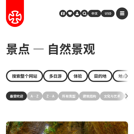
中文
USD
景点 — 自然景观
搜索整个网站
多日游
体验
目的地
地点
最受欢迎
A—Z
Z—A
所有类型
建筑结构
文化与艺术
历