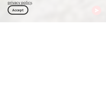
privacy policy
.
Accept
格鲁吉亚
目的地
阿贾拉
Skhalta Monastery（斯哈尔塔修道院）
距热闹的Batumi（巴统）约100公里，隐匿于宁静
的Khulo山谷深处，坐落着Skhalta Monastery（斯
哈尔塔修道院）。这座独特的中世纪建筑与纪念性
艺术杰作是Ajara现存最古老的遗迹。朝圣般的参访
将带你穿越时光，成为探索黑海沿岸时不可错过的
目的地。