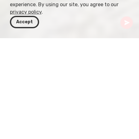
experience. By using our site, you agree to our
privacy policy
.
Accept
Грузия
Направления
Аджария
Монастырь Схалта
В ста километрах от оживлённого Батуми, в
уединённой и тихой долине Хуло, расположен
монастырь Схалта. Этот уникальный образец
средневековой архитектуры и
монументального искусства является самым