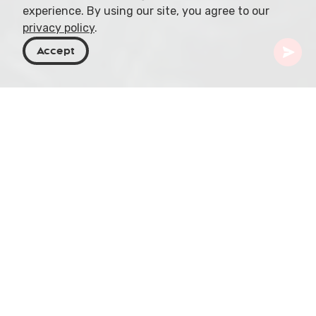
experience. By using our site, you agree to our
privacy policy
.
Accept
Georgia
Destinos
Tiflis
Bridge of Peace
El Bridge of Peace es un puente peatonal en
Tbilisi, Georgia, que cruza el río Mtkvari. Fue
diseñado por el arquitecto italiano Michele De
Lucchi y se inauguró en 2010. Su diseño es
moderno e innovador, con una silueta curva y una
estructura de acero y vidrio. Conecta los distritos