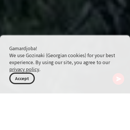
Gamardjoba!
We use Gozinaki (Georgian cookies) for your best
experience. By using our site, you agree to our
privacy policy
.
Accept
조지아
여행지
트빌리시
Bridge of Peace