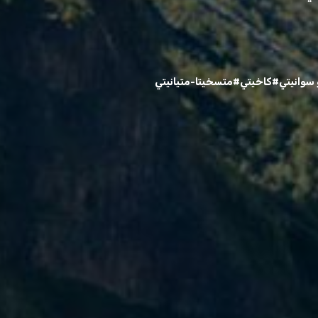
سوانيتي
#كاخيتي
#متسخيتا-متيانيتي