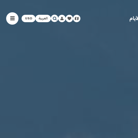
يام
العربية
USD