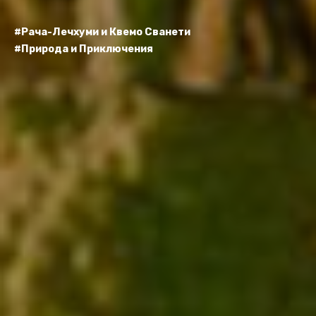
#Рача-Лечхуми и Квемо Сванети
#Природа и Приключения