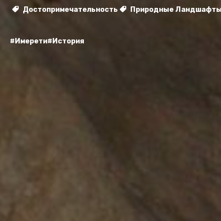
Достопримечательность
Природные Ландшафт
#Имерети
#История