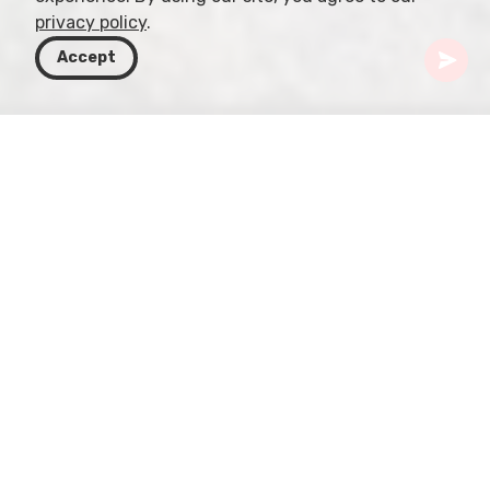
privacy policy
.
Accept
Грузия
Направления
Мцхета-Мтианети
Монастырь Шио-Мгвиме
Монастырь Шио-Мгвиме, окутанный древней
историей Грузии, назван в честь монаха Шио,
одного из Тринадцати сирийских отцов. В VI
веке Шио обрел уединение в пещере у церкви в
Мцхете, что положило начало обители.
«Мгвиме», по-грузински означающее «грот»