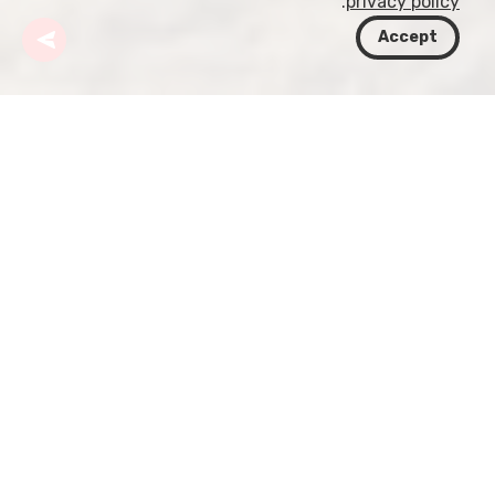
.
privacy policy
Accept
جورجيا
وجهات
تبليسي
Metekhi Church
تُعد Metekhi Church معلمًا أيقونيًا يقع على نتوء صخري
يطل على Mtkvari River في تبليسي، جورجيا. بُنيت في
القرن الثالث عشر في عهد King Demetrius II وخضعت
لعدة ترميمات على مر السنين.
خدمت الكنيسة مقرًا ملكيًا، ومسجدًا، وسجنًا. اليوم، تُعد
مقصدًا سياحيًا شهيرًا وكنيسة أرثوذكسية عاملة. يزدان