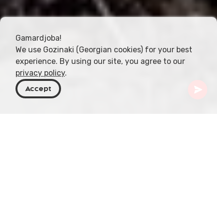
Gamardjoba!
We use Gozinaki (Georgian cookies) for your best
experience. By using our site, you agree to our
privacy policy
.
Accept
Georgia
Destinos
Mtskheta-Mtianeti
Fortaleza de Armazi
Dominando el paisaje histórico de Mtskheta,
Georgia, se alzan las imponentes ruinas de la