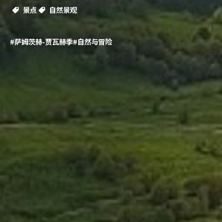
景点
自然景观
#萨姆茨赫-贾瓦赫季
#自然与冒险