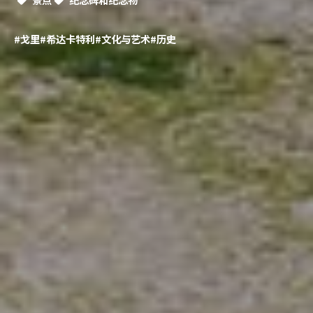
#戈里
#希达卡特利
#文化与艺术
#历史