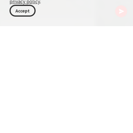
privacy policy
.
Accept
格鲁吉亚
文章
第比利斯零售革命
格鲁吉亚首都第比利斯的零售行业正经历显著转
型，标志着城市发展与消费行为进入一个新阶段。
本文深入探讨这一变化，重点关注现代商场及其多
方面影响。