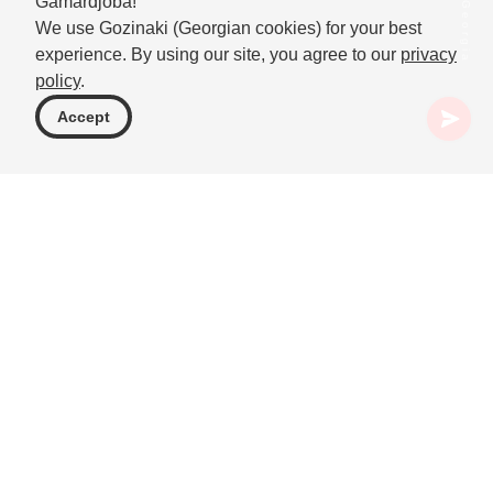
Gamardjoba!
We use Gozinaki (Georgian cookies) for your best
experience. By using our site, you agree to our
privacy
policy
.
Accept
格鲁吉亚
目的地
伊梅雷季
Solkota Cave
想象这样一幕：一处翠绿的入口通向一个迷人的地
下境界，巨大的钟乳石和石笋如古老的巨人般耸
立。这不是奇幻小说的场景，而是令人惊叹的
Solkota Cave，靠近格鲁吉亚 Imereti 地区的
Kumistavi 村庄。