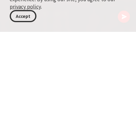
privacy policy
.
Accept
格鲁吉亚
目的地
第比利斯
Dinamo Arena
走进位于第比利斯的传奇 Dinamo Arena，迎面而
来的是回荡着数十年足球荣耀的庄严气息。由
Archil Kurdiani 设计的这座建筑杰作始建于1935
年，一直是格鲁吉亚足球历史上激动人心的舞台。
工程始于1929年秋天，历经数次停顿后于1935年10
月12日完工。最初可容纳23,000名观众，考虑到格