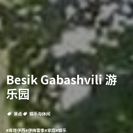
Besik Gabashvili 游
乐园
景点
娱乐与休闲
#库塔伊西
#伊梅雷季
#家庭
#娱乐