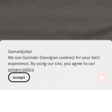
Gamardjoba!
We use Gozinaki (Georgian cookies) for your best
experience. By using our site, you agree to our
privacy policy
.
Accept
格鲁吉亚
目的地
第比利斯
国家青年宫