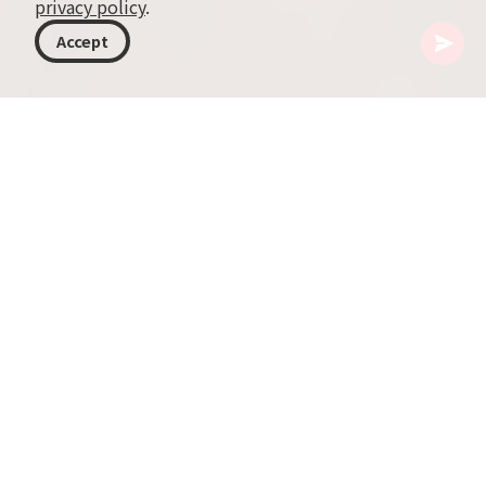
privacy policy
.
Accept
格鲁吉亚
文章
Tolma
Tolma（或称 Dolma）是格鲁吉亚传统菜肴的一
种，在亚美尼亚、阿塞拜疆和土耳其等邻国也有不
同形式的相似菜式。它是一种以填馅蔬菜或以叶类
包裹为主的多样化美食。本文将探讨 Tolma 的各类
变体与常见制作方法，提供关于这道受欢迎菜品的
见解，但不会展开完整食谱——食谱将在另一篇文
章中单独介绍。