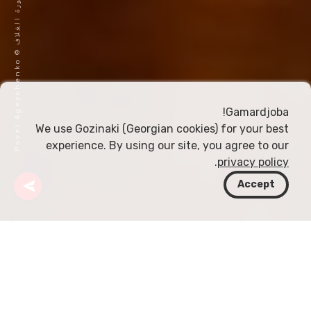
ص
o
و
ر
ة
ا
ل
غ
ل
ا
ف
©
P
a
v
e
l
A
g
e
y
c
h
e
n
k
Gamardjoba!
We use Gozinaki (Georgian cookies) for your best
experience. By using our site, you agree to our
.
privacy policy
Accept
جورجيا
مقالات
تولما