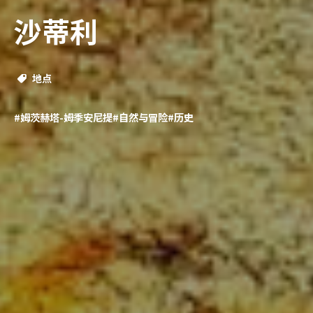
沙蒂利
地点
#姆茨赫塔-姆季安尼提
#自然与冒险
#历史