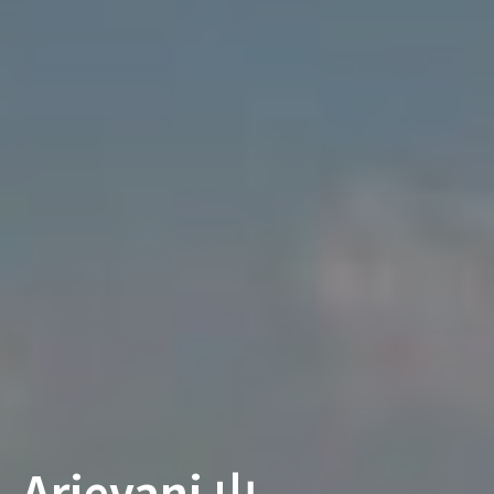
Arjevani 山