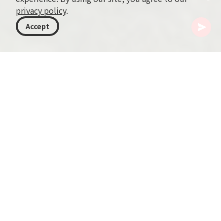
privacy policy
.
Accept
格鲁吉亚
目的地
希达卡特利
Arjevani 山
Arjevani 山海拔2,759米，矗立于 Trialeti 山脊，是
Gori 与 Tsalka 两区的地理分界。此地被视为
Tedzami 河的发源地。该山以中始新世火山岩为
主，展现出引人入胜的地质演化，丰富了周边多样
的自然景观。
在 Arjevani 山脚，一片茂密的山毛榉林生机盎然，