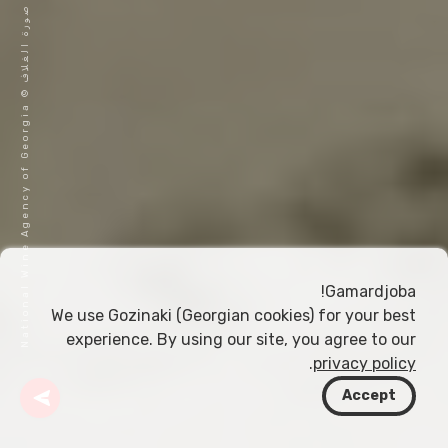
ص
a
و
ر
ة
ا
ل
غ
ل
ا
ف
©
N
a
t
i
o
n
a
l
W
i
n
e
A
g
e
n
c
y
o
f
G
e
o
r
g
i
Gamardjoba!
We use Gozinaki (Georgian cookies) for your best
experience. By using our site, you agree to our
.
privacy policy
Accept