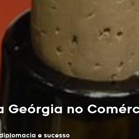
a Geórgia no Comérci
 diplomacia e sucesso